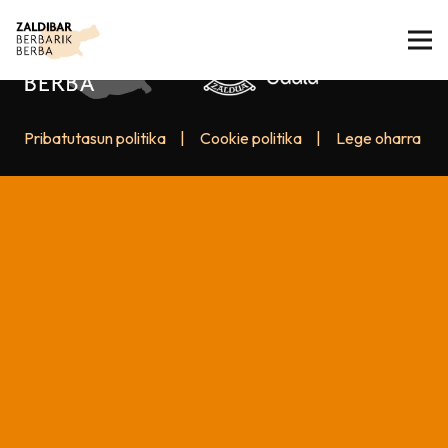
Pribatutasun politika
|
Cookie politika
|
Lege oharra