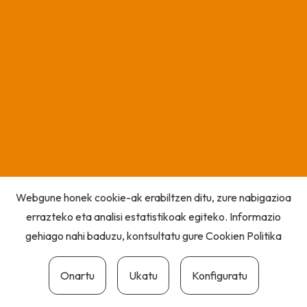
Webgune honek cookie-ak erabiltzen ditu, zure nabigazioa
errazteko eta analisi estatistikoak egiteko. Informazio
gehiago nahi baduzu, kontsultatu gure
Cookien Politika
Onartu
Ukatu
Konfiguratu