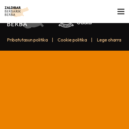
Pribatutasun politika
|
Cookie politika
|
Lege oharra