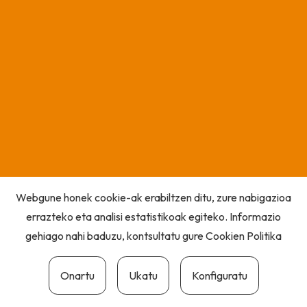
Webgune honek cookie-ak erabiltzen ditu, zure nabigazioa
errazteko eta analisi estatistikoak egiteko. Informazio
gehiago nahi baduzu, kontsultatu gure
Cookien Politika
Onartu
Ukatu
Konfiguratu