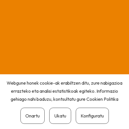
Webgune honek cookie-ak erabiltzen ditu, zure nabigazioa
errazteko eta analisi estatistikoak egiteko. Informazio
gehiago nahi baduzu, kontsultatu gure
Cookien Politika
Onartu
Ukatu
Konfiguratu