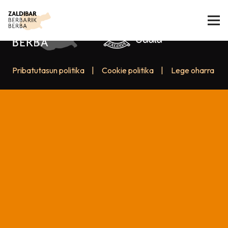
Pribatutasun politika
|
Cookie politika
|
Lege oharra