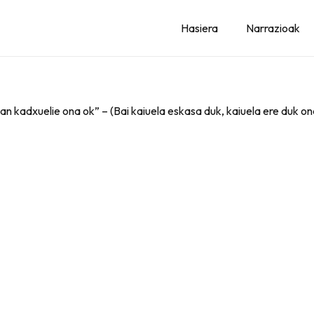
Hasiera
Narrazioak
an kadxuelie ona ok” – (Bai kaiuela eskasa duk, kaiuela ere duk on