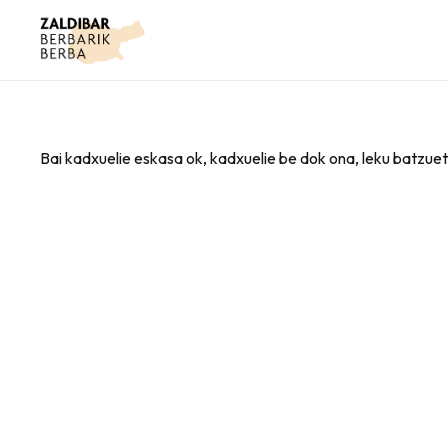
Bai kadxuelie eskasa ok, kadxuelie be dok ona, leku batzuet