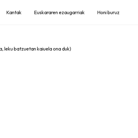
Kantak
Euskararen ezaugarriak
Honi buruz
a, leku batzuetan kaiuela ona duk)