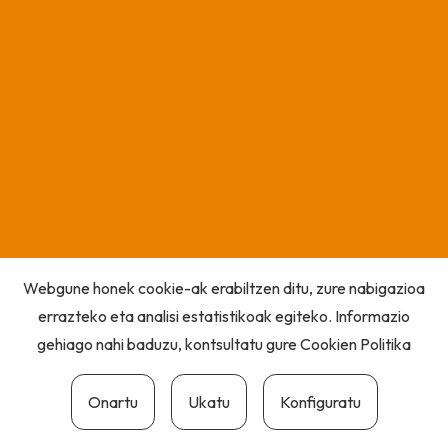
Webgune honek cookie-ak erabiltzen ditu, zure nabigazioa
errazteko eta analisi estatistikoak egiteko. Informazio
gehiago nahi baduzu, kontsultatu gure
Cookien Politika
Onartu
Ukatu
Konfiguratu