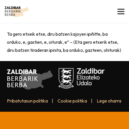
Ta gero etxeik etxe, diru batzen kajoyen ipiñitte, ba
orduko, e, gastien, e, oiturak, e” – (Eta gero etxerik etxe,
diru batzen tiraderan ipinita, ba orduko, gazteen, ohiturak)
Pribatutasun politika
|
Cookie politika
|
Lege oharra