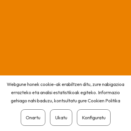
Webgune honek cookie-ak erabiltzen ditu, zure nabigazioa
errazteko eta analisi estatistikoak egiteko. Informazio
gehiago nahi baduzu, kontsultatu gure
Cookien Politika
Onartu
Ukatu
Konfiguratu