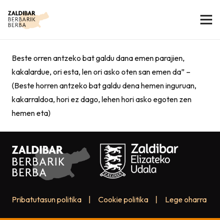
Beste orren antzeko bat galdu dana emen parajien,
kakalardue, ori esta, len ori asko oten san emen da” –
(Beste horren antzeko bat galdu dena hemen inguruan,
kakarraldoa, hori ez dago, lehen hori asko egoten zen
hemen eta)
Pribatutasun politika
|
Cookie politika
|
Lege oharra