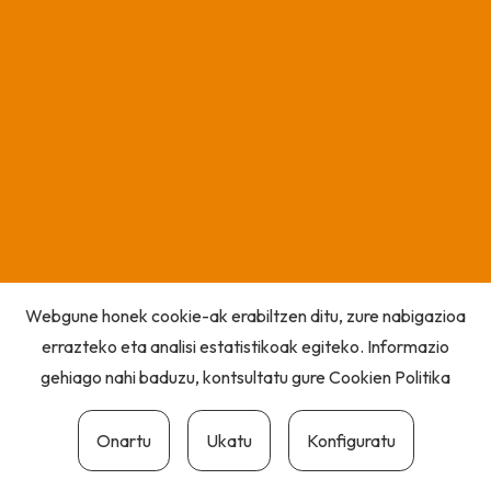
Webgune honek cookie-ak erabiltzen ditu, zure nabigazioa
errazteko eta analisi estatistikoak egiteko. Informazio
gehiago nahi baduzu, kontsultatu gure
Cookien Politika
Onartu
Ukatu
Konfiguratu