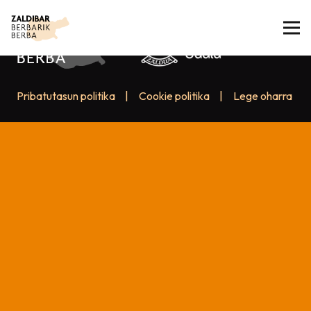
Pribatutasun politika
|
Cookie politika
|
Lege oharra