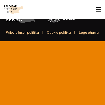
Pribatutasun politika
|
Cookie politika
|
Lege oharra