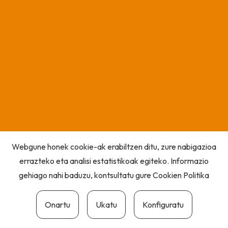
Webgune honek cookie-ak erabiltzen ditu, zure nabigazioa
errazteko eta analisi estatistikoak egiteko. Informazio
gehiago nahi baduzu, kontsultatu gure
Cookien Politika
Onartu
Ukatu
Konfiguratu