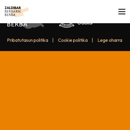
Pribatutasun politika
|
Cookie politika
|
Lege oharra