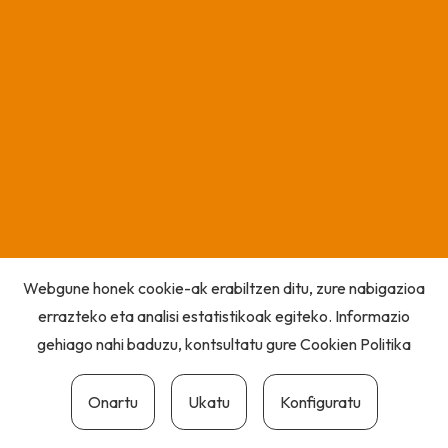
Webgune honek cookie-ak erabiltzen ditu, zure nabigazioa
errazteko eta analisi estatistikoak egiteko. Informazio
gehiago nahi baduzu, kontsultatu gure
Cookien Politika
Onartu
Ukatu
Konfiguratu