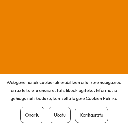
Webgune honek cookie-ak erabiltzen ditu, zure nabigazioa
errazteko eta analisi estatistikoak egiteko. Informazio
gehiago nahi baduzu, kontsultatu gure
Cookien Politika
Onartu
Ukatu
Konfiguratu