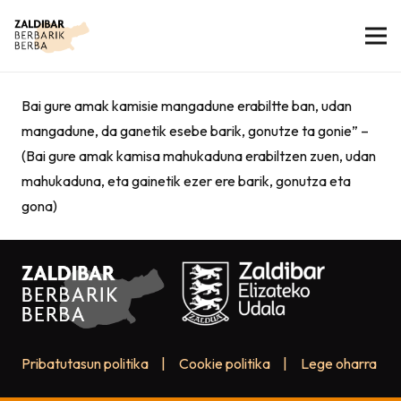
Bai gure amak kamisie mangadune erabiltte ban, udan
mangadune, da ganetik esebe barik, gonutze ta gonie” –
(Bai gure amak kamisa mahukaduna erabiltzen zuen, udan
mahukaduna, eta gainetik ezer ere barik, gonutza eta
gona)
Pribatutasun politika
|
Cookie politika
|
Lege oharra