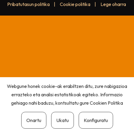
Pribatutasun politika
|
Cookie politika
|
Lege oharra
Webgune honek cookie-ak erabiltzen ditu, zure nabigazioa
errazteko eta analisi estatistikoak egiteko. Informazio
gehiago nahi baduzu, kontsultatu gure
Cookien Politika
Onartu
Ukatu
Konfiguratu