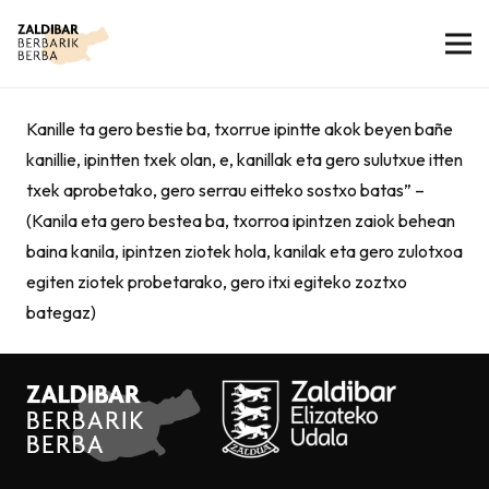
Kanille ta gero bestie ba, txorrue ipintte akok beyen bañe
kanillie, ipintten txek olan, e, kanillak eta gero sulutxue itten
txek aprobetako, gero serrau eitteko sostxo batas” –
(Kanila eta gero bestea ba, txorroa ipintzen zaiok behean
baina kanila, ipintzen ziotek hola, kanilak eta gero zulotxoa
egiten ziotek probetarako, gero itxi egiteko zoztxo
bategaz)