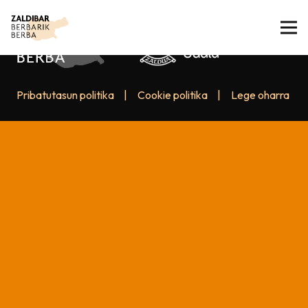
Pribatutasun politika
|
Cookie politika
|
Lege oharra