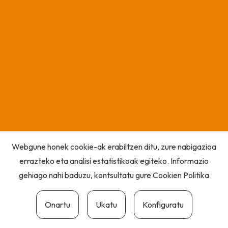
Webgune honek cookie-ak erabiltzen ditu, zure nabigazioa
errazteko eta analisi estatistikoak egiteko. Informazio
gehiago nahi baduzu, kontsultatu gure
Cookien Politika
Onartu
Ukatu
Konfiguratu