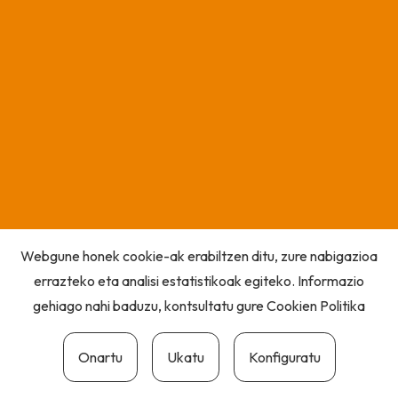
Webgune honek cookie-ak erabiltzen ditu, zure nabigazioa
errazteko eta analisi estatistikoak egiteko. Informazio
gehiago nahi baduzu, kontsultatu gure
Cookien Politika
Onartu
Ukatu
Konfiguratu