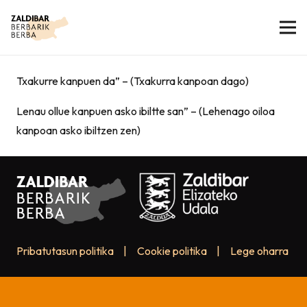
Txakurre kanpuen da” – (Txakurra kanpoan dago)
Lenau ollue kanpuen asko ibiltte san” – (Lehenago oiloa
kanpoan asko ibiltzen zen)
Pribatutasun politika
|
Cookie politika
|
Lege oharra