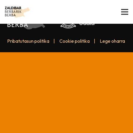
Pribatutasun politika
|
Cookie politika
|
Lege oharra