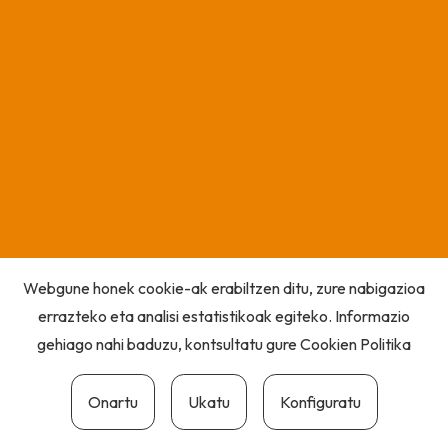
Webgune honek cookie-ak erabiltzen ditu, zure nabigazioa
errazteko eta analisi estatistikoak egiteko. Informazio
gehiago nahi baduzu, kontsultatu gure
Cookien Politika
Onartu
Ukatu
Konfiguratu