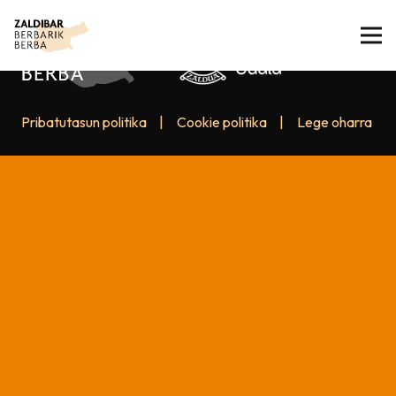
Pribatutasun politika
|
Cookie politika
|
Lege oharra