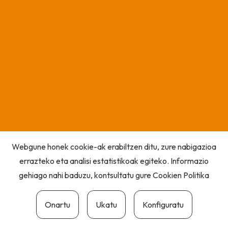
Webgune honek cookie-ak erabiltzen ditu, zure nabigazioa
errazteko eta analisi estatistikoak egiteko. Informazio
gehiago nahi baduzu, kontsultatu gure
Cookien Politika
Onartu
Ukatu
Konfiguratu