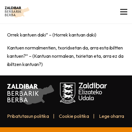
Orrek kantuen daki” – (Horrek kantuan daki)
Kantuen normalmentien, txoridxetan da, arra esta ibiltten
kantuen?” – (Kantuan normalean, txirietan eta, arra ez da
ibiltzen kantuan?)
Pribatutasun politika
|
Cookie politika
|
Lege oharra