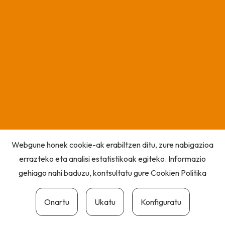
Webgune honek cookie-ak erabiltzen ditu, zure nabigazioa
errazteko eta analisi estatistikoak egiteko. Informazio
gehiago nahi baduzu, kontsultatu gure
Cookien Politika
Onartu
Ukatu
Konfiguratu