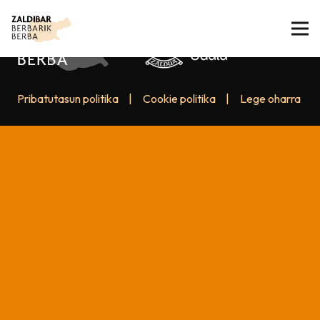
Pribatutasun politika
|
Cookie politika
|
Lege oharra