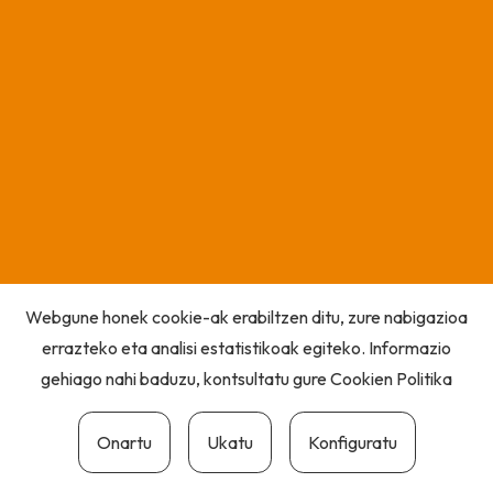
Webgune honek cookie-ak erabiltzen ditu, zure nabigazioa
errazteko eta analisi estatistikoak egiteko. Informazio
gehiago nahi baduzu, kontsultatu gure
Cookien Politika
Onartu
Ukatu
Konfiguratu