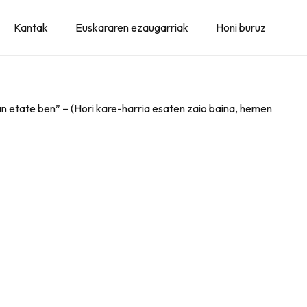
Kantak
Euskararen ezaugarriak
Honi buruz
an etate ben” – (Hori kare-harria esaten zaio baina, hemen