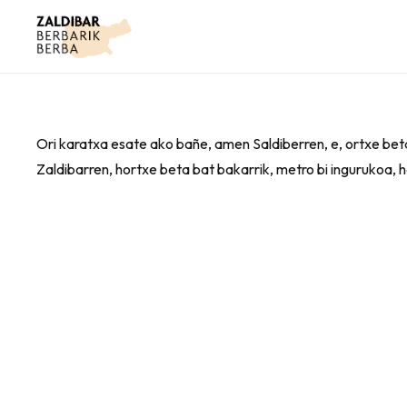
Ori karatxa esate ako bañe, amen Saldiberren, e, ortxe bet
Zaldibarren, hortxe beta bat bakarrik, metro bi ingurukoa,