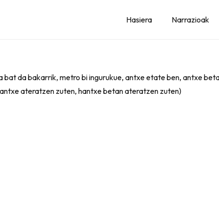
Hasiera
Narrazioak
a bat da bakarrik, metro bi ingurukue, antxe etate ben, antxe bet
 hantxe ateratzen zuten, hantxe betan ateratzen zuten)