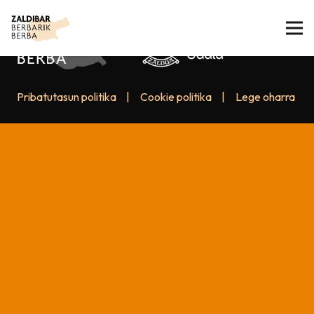
Pribatutasun politika
|
Cookie politika
|
Lege oharra