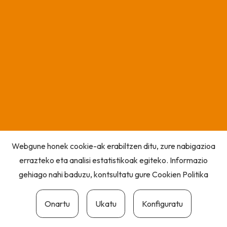
Webgune honek cookie-ak erabiltzen ditu, zure nabigazioa
errazteko eta analisi estatistikoak egiteko. Informazio
gehiago nahi baduzu, kontsultatu gure
Cookien Politika
Onartu
Ukatu
Konfiguratu