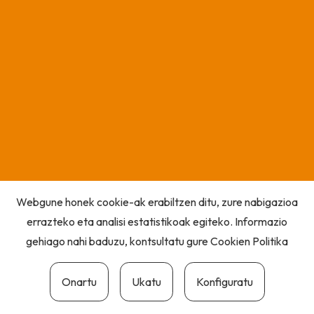
Webgune honek cookie-ak erabiltzen ditu, zure nabigazioa
errazteko eta analisi estatistikoak egiteko. Informazio
gehiago nahi baduzu, kontsultatu gure
Cookien Politika
Onartu
Ukatu
Konfiguratu