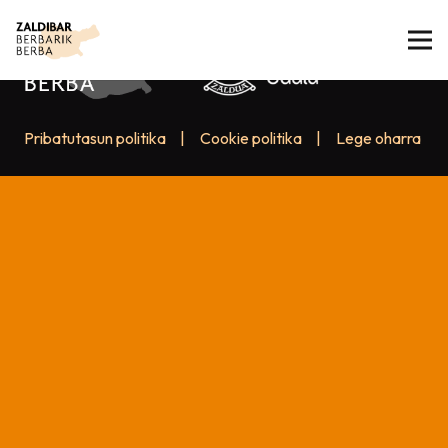
Pribatutasun politika
|
Cookie politika
|
Lege oharra