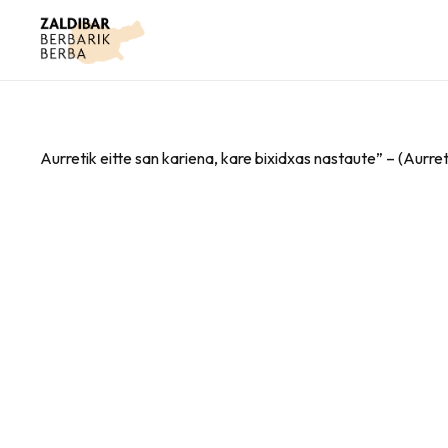
Aurretik eitte san kariena, kare bixidxas nastaute” – (Aurre