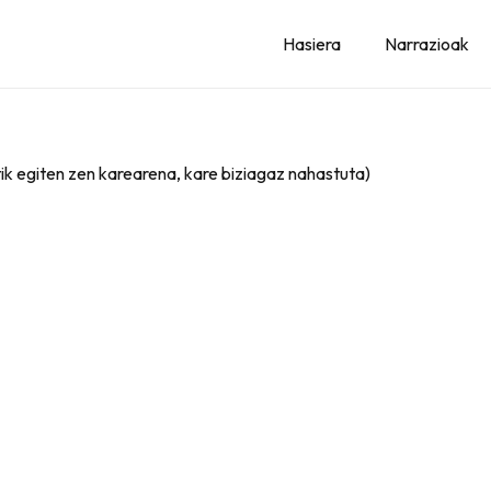
Hasiera
Narrazioak
tik egiten zen karearena, kare biziagaz nahastuta)