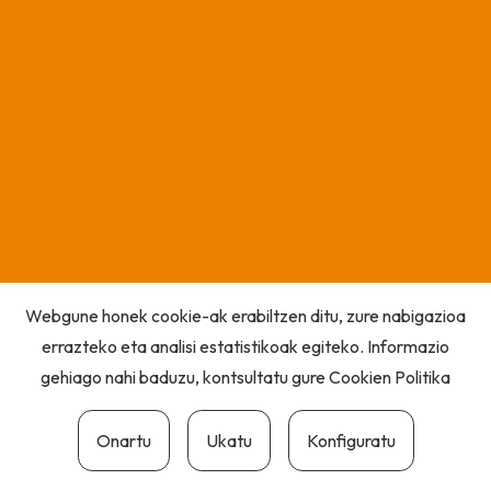
Webgune honek cookie-ak erabiltzen ditu, zure nabigazioa
errazteko eta analisi estatistikoak egiteko. Informazio
gehiago nahi baduzu, kontsultatu gure
Cookien Politika
Onartu
Ukatu
Konfiguratu