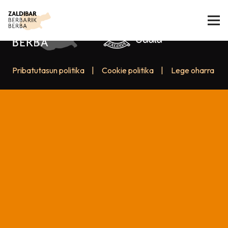
Pribatutasun politika
|
Cookie politika
|
Lege oharra