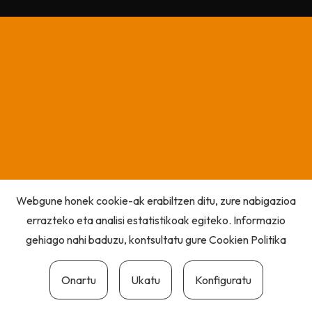
Webgune honek cookie-ak erabiltzen ditu, zure nabigazioa
errazteko eta analisi estatistikoak egiteko. Informazio
gehiago nahi baduzu, kontsultatu gure
Cookien Politika
Onartu
Ukatu
Konfiguratu