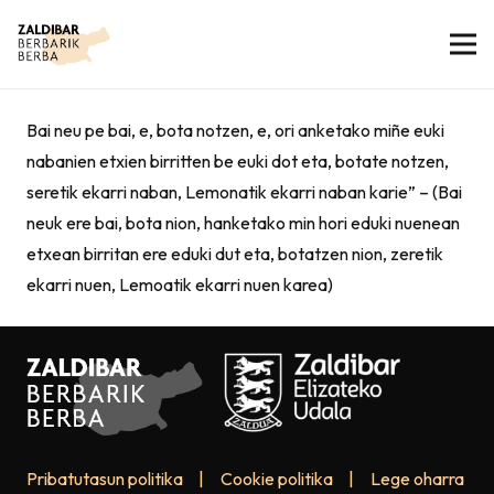
Bai neu pe bai, e, bota notzen, e, ori anketako miñe euki
nabanien etxien birritten be euki dot eta, botate notzen,
seretik ekarri naban, Lemonatik ekarri naban karie” – (Bai
neuk ere bai, bota nion, hanketako min hori eduki nuenean
etxean birritan ere eduki dut eta, botatzen nion, zeretik
ekarri nuen, Lemoatik ekarri nuen karea)
Pribatutasun politika
|
Cookie politika
|
Lege oharra