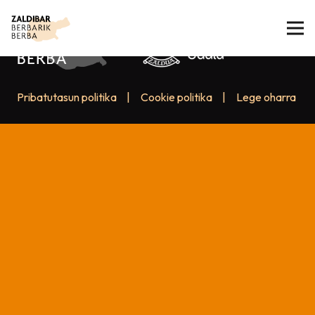
Pribatutasun politika
|
Cookie politika
|
Lege oharra