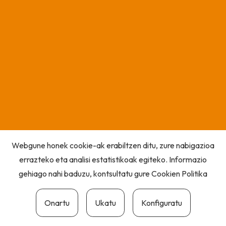
Webgune honek cookie-ak erabiltzen ditu, zure nabigazioa
errazteko eta analisi estatistikoak egiteko. Informazio
gehiago nahi baduzu, kontsultatu gure
Cookien Politika
Onartu
Ukatu
Konfiguratu