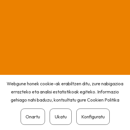
Webgune honek cookie-ak erabiltzen ditu, zure nabigazioa
errazteko eta analisi estatistikoak egiteko. Informazio
gehiago nahi baduzu, kontsultatu gure
Cookien Politika
Onartu
Ukatu
Konfiguratu