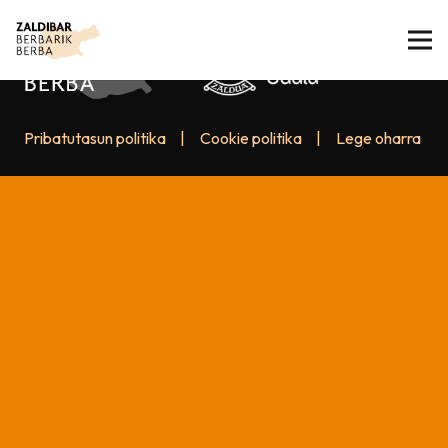
Pribatutasun politika
|
Cookie politika
|
Lege oharra