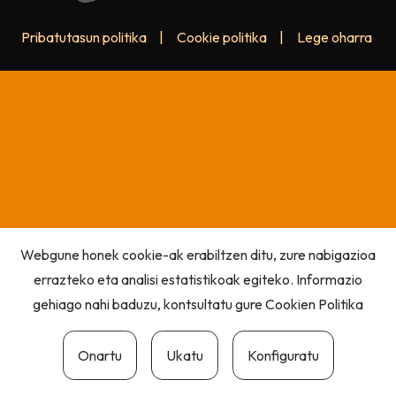
Pribatutasun politika
|
Cookie politika
|
Lege oharra
Webgune honek cookie-ak erabiltzen ditu, zure nabigazioa
errazteko eta analisi estatistikoak egiteko. Informazio
gehiago nahi baduzu, kontsultatu gure
Cookien Politika
Onartu
Ukatu
Konfiguratu