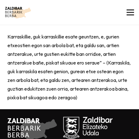
Karraskillie, guk karraskillie esate geuntzen, e, gurien
etxeostien egon san arbola bat, eta galdu san, artien
antzerakue, urte gustien eukitte ban orridxe, artien
antzerakue bañe, piskat sikuaue ero seraue” – (Karraskila,
guk karraskila esaten genion, gurean etxe ostean egon
zen arbola bat, eta galdu zen, artearen antzerakoa, urte
guztian edukitzen zuen orria, artearen antzerakoa baina,
pixka bat sikuagoa edo zeragoa)