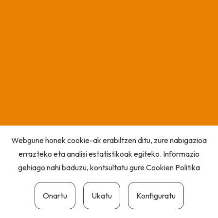
Webgune honek cookie-ak erabiltzen ditu, zure nabigazioa
errazteko eta analisi estatistikoak egiteko. Informazio
gehiago nahi baduzu, kontsultatu gure
Cookien Politika
Onartu
Ukatu
Konfiguratu