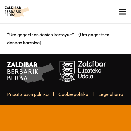
“Ure gogortzen danien karrayue” – (Ura gogortzen
denean karroina)
Pribatutasun politika
|
Cookie politika
|
Lege oharra