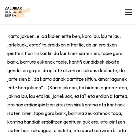
Karta jokuen, e, ba bidien eitte ben, karo lau, lau te lau,
jarlekuek, esta? ta erdidxen bittartie, da an erdidxen
ipintte sittun iru kantin da kantiñek ixate sien, tapie gora
barik, barrure eukenak tapie, kantiñ aundidxek ebalte
gendusen gu pe, da ipintte otzen ari sakuas doblaute, da
jarte sien bi, da karta danak partitze sittun, amar lagunek
eitte ben jokuen” – (Karta jokoan, ba bidean egiten zuten,
jakina lau, lau eta lau, jarlekuak, ezta? eta erdian bitartea,
eta han erdian ipintzen zituzten hiru kantina eta kantinak
izaten ziren, tapa gora barik, barrura zeukatenak tapa,
kantina handiak erabiltzen genituen guk ere, eta ipintzen
zioten hari zakuagaz tolestuta, eta paratzen ziren bi, eta