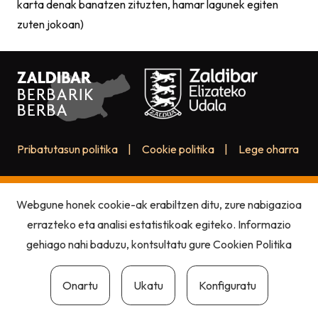
karta denak banatzen zituzten, hamar lagunek egiten
zuten jokoan)
Pribatutasun politika
|
Cookie politika
|
Lege oharra
Webgune honek cookie-ak erabiltzen ditu, zure nabigazioa
errazteko eta analisi estatistikoak egiteko. Informazio
gehiago nahi baduzu, kontsultatu gure
Cookien Politika
Onartu
Ukatu
Konfiguratu