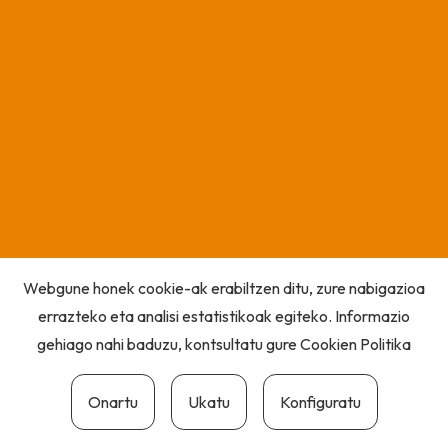
Webgune honek cookie-ak erabiltzen ditu, zure nabigazioa
errazteko eta analisi estatistikoak egiteko. Informazio
gehiago nahi baduzu, kontsultatu gure
Cookien Politika
Onartu
Ukatu
Konfiguratu