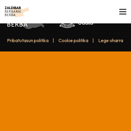
Pribatutasun politika
|
Cookie politika
|
Lege oharra