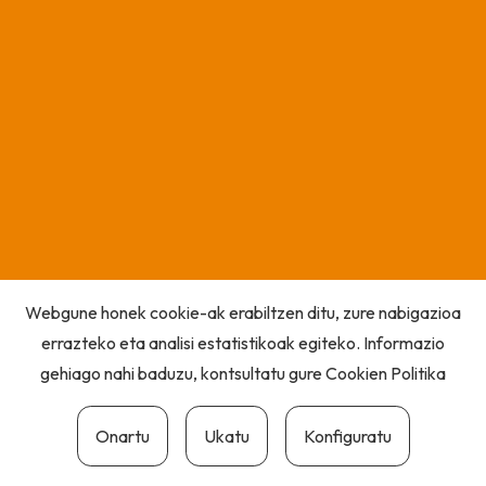
Webgune honek cookie-ak erabiltzen ditu, zure nabigazioa
errazteko eta analisi estatistikoak egiteko. Informazio
gehiago nahi baduzu, kontsultatu gure
Cookien Politika
Onartu
Ukatu
Konfiguratu