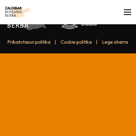
Pribatutasun politika
|
Cookie politika
|
Lege oharra