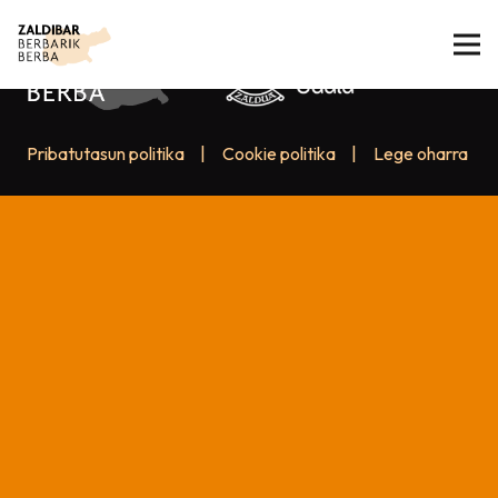
Pribatutasun politika
|
Cookie politika
|
Lege oharra