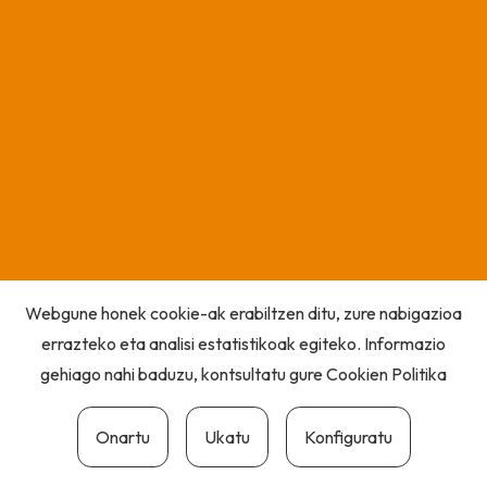
Webgune honek cookie-ak erabiltzen ditu, zure nabigazioa
errazteko eta analisi estatistikoak egiteko. Informazio
gehiago nahi baduzu, kontsultatu gure
Cookien Politika
Onartu
Ukatu
Konfiguratu