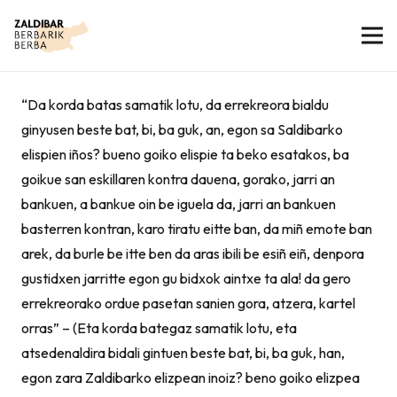
“Da korda batas samatik lotu, da errekreora bialdu
ginyusen beste bat, bi, ba guk, an, egon sa Saldibarko
elispien iños? bueno goiko elispie ta beko esatakos, ba
goikue san eskillaren kontra dauena, gorako, jarri an
bankuen, a bankue oin be iguela da, jarri an bankuen
basterren kontran, karo tiratu eitte ban, da miñ emote ban
arek, da burle be itte ben da aras ibili be esiñ eiñ, denpora
gustidxen jarritte egon gu bidxok aintxe ta ala! da gero
errekreorako ordue pasetan sanien gora, atzera, kartel
orras” – (Eta korda bategaz samatik lotu, eta
atsedenaldira bidali gintuen beste bat, bi, ba guk, han,
egon zara Zaldibarko elizpean inoiz? beno goiko elizpea