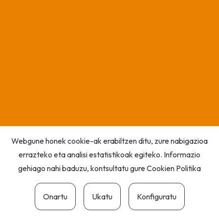
Webgune honek cookie-ak erabiltzen ditu, zure nabigazioa
errazteko eta analisi estatistikoak egiteko. Informazio
gehiago nahi baduzu, kontsultatu gure
Cookien Politika
Onartu
Ukatu
Konfiguratu