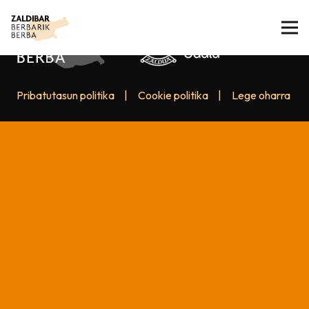
Pribatutasun politika
|
Cookie politika
|
Lege oharra