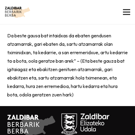
Da beste gausa bat intaidxas da ebaten gendusen
atzamarrak, gari ebaten da, sartu atzamarrak olan
tximinidxan, ta kedarrie, a san erremeridxue, artu kedarrie
ta a bota, oola geratze ban arek” – (Eta beste gauza bat
igitaiagaz eta ebakitzen genituen atzamarrak, gari
ebakitzen eta, sartu atzamarrak hola tximenean, eta
kedarra, hura zen erremedioa, hartu kedarra eta hura
bota, odola geratzen zuen hark)