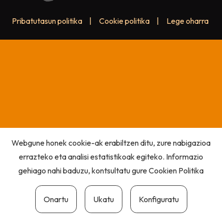
Pribatutasun politika
|
Cookie politika
|
Lege oharra
Webgune honek cookie-ak erabiltzen ditu, zure nabigazioa
errazteko eta analisi estatistikoak egiteko. Informazio
gehiago nahi baduzu, kontsultatu gure
Cookien Politika
Onartu
Ukatu
Konfiguratu