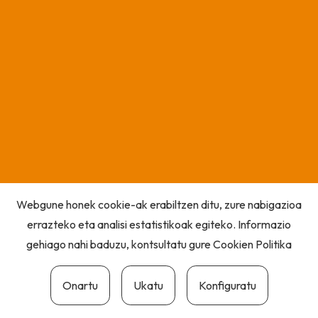
Webgune honek cookie-ak erabiltzen ditu, zure nabigazioa
errazteko eta analisi estatistikoak egiteko. Informazio
gehiago nahi baduzu, kontsultatu gure
Cookien Politika
Onartu
Ukatu
Konfiguratu