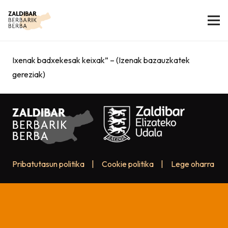
Ixenak badxekesak keixak” – (Izenak bazauzkatek
gereziak)
Pribatutasun politika
|
Cookie politika
|
Lege oharra