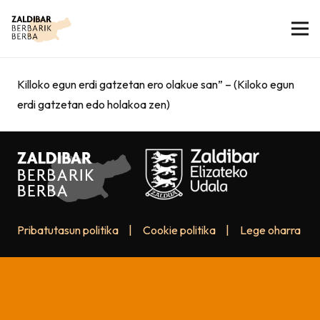
Killoko egun erdi gatzetan ero olakue san” – (Kiloko egun
erdi gatzetan edo holakoa zen)
Pribatutasun politika
|
Cookie politika
|
Lege oharra