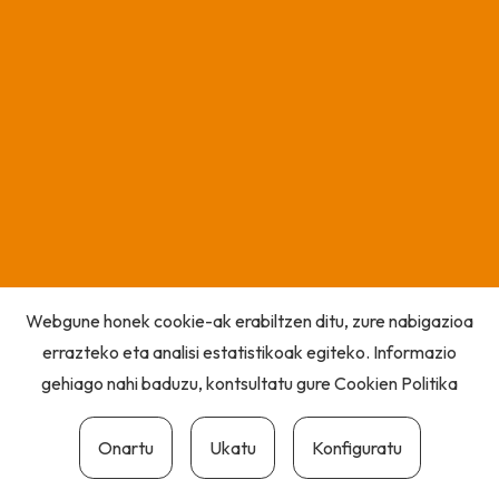
Webgune honek cookie-ak erabiltzen ditu, zure nabigazioa
errazteko eta analisi estatistikoak egiteko. Informazio
gehiago nahi baduzu, kontsultatu gure
Cookien Politika
Onartu
Ukatu
Konfiguratu