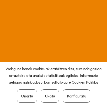
Webgune honek cookie-ak erabiltzen ditu, zure nabigazioa
errazteko eta analisi estatistikoak egiteko. Informazio
gehiago nahi baduzu, kontsultatu gure
Cookien Politika
Onartu
Ukatu
Konfiguratu