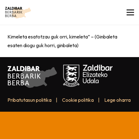
Kimeleta esatotzau guk orri, kimeleta” – (Ginbaleta
esaten diogu guk horri, ginbaleta)
Pribatutasun politika
|
Cookie politika
|
Lege oharra