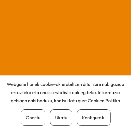
Webgune honek cookie-ak erabiltzen ditu, zure nabigazioa
errazteko eta analisi estatistikoak egiteko. Informazio
gehiago nahi baduzu, kontsultatu gure
Cookien Politika
Onartu
Ukatu
Konfiguratu