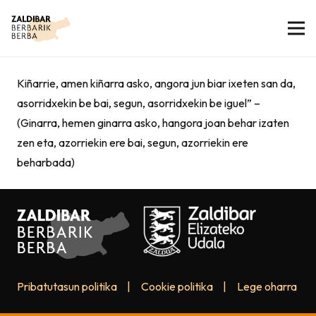
Kiñarrie, amen kiñarra asko, angora jun biar ixeten san da,
asorridxekin be bai, segun, asorridxekin be iguel” –
(Ginarra, hemen ginarra asko, hangora joan behar izaten
zen eta, azorriekin ere bai, segun, azorriekin ere
beharbada)
Pribatutasun politika
|
Cookie politika
|
Lege oharra