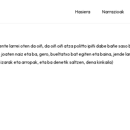
Hasiera
Narrazioak
nte larrei oten da oiñ, da oiñ oiñ atza politto ipiñi dabe bañe sas
joaten naiz eta ba, gero, bueltatxo bat egiten eta baina, jende larr
izarak eta arropak, eta ba denetik saltzen, dena kinkaila)