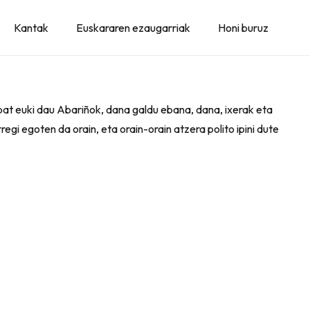
Kantak
Euskararen ezaugarriak
Honi buruz
o bat euki dau Abariñok, dana galdu ebana, dana, ixerak eta
egi egoten da orain, eta orain-orain atzera polito ipini dute