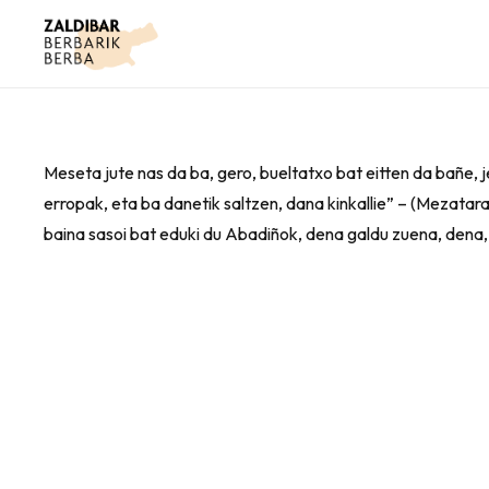
Meseta jute nas da ba, gero, bueltatxo bat eitten da bañe, je
erropak, eta ba danetik saltzen, dana kinkallie” – (Mezatara 
baina sasoi bat eduki du Abadiñok, dena galdu zuena, dena, 