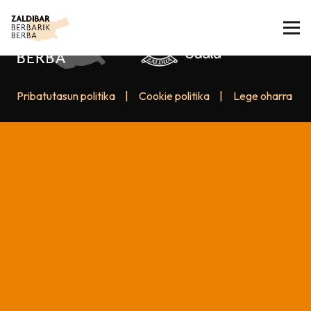
Pribatutasun politika
|
Cookie politika
|
Lege oharra