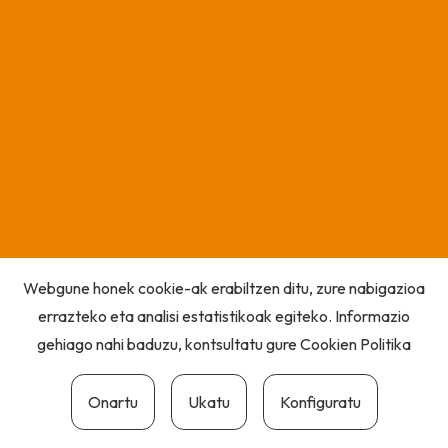
Webgune honek cookie-ak erabiltzen ditu, zure nabigazioa
errazteko eta analisi estatistikoak egiteko. Informazio
gehiago nahi baduzu, kontsultatu gure
Cookien Politika
Onartu
Ukatu
Konfiguratu