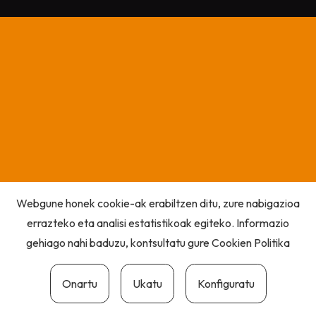
Webgune honek cookie-ak erabiltzen ditu, zure nabigazioa
errazteko eta analisi estatistikoak egiteko. Informazio
gehiago nahi baduzu, kontsultatu gure
Cookien Politika
Onartu
Ukatu
Konfiguratu