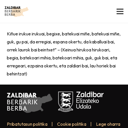
Kiñue irukue irukuai, begixe, batekuai miñe, batekuai miñe,
guk, gu pai, da erregiai, espana okertu, da kaballuai bai,
orrek laurok bai beintxet” – (Keinua hirukoa hirukoari,
begia, batekoari mihia, batekoari mihia, guk, guk bai, eta
erregeari, ezpaina okertu, eta zaldiari bai, lau horiek bai
behintzat)
Pribatutasun politika
|
Cookie politika
|
Lege oharra