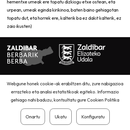
hementxe umeak ere topatu dizkiogu etxe ostean, eta
urpean, umeak eginda kirikinoa, baten baino gehiagotan
topatu dut, eta horrek ere, kalterik ba ez dakit kalterik, ez
zaio ikusten)
Pribatutasun politika
|
Cookie politika
|
Lege oharra
Webgune honek cookie-ak erabiltzen ditu, zure nabigazioa
errazteko eta analisi estatistikoak egiteko. Informazio
gehiago nahi baduzu, kontsultatu gure
Cookien Politika
Onartu
Ukatu
Konfiguratu