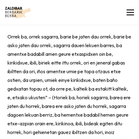
Orrek ba, orrek sagarra, barie be jaten dau orrek, barie be
asko jaten dau orrek, sagarra dauen lekuen barres, ba
amentxe badabill amen geure etxaspidxen oin be,
kirikidxue, ibili, biriek eitte ittu orrek, ori en jeneral gabas
ibiltten da ori, iños amentxe umie pe topa otzaus etxe
ostien, da urpien, umiek einye kirikidxue, baten baño
gedxatan topau ot, da orre pe, kalteik ba estakitt kalteik,
e, etxako ukusten” – (Horiek ba, horiek sagarra, barea ere
jaten du horrek, barea ere asko jaten du horrek, sagarra
dagoen lekuan berriz, ba hementxe badabil hemen geure
etxe-azpian orain ere, kirikinoa, ibili, bideak egiten ditu
horrek, hori gehienetan gauez ibiltzen da hori, inoiz