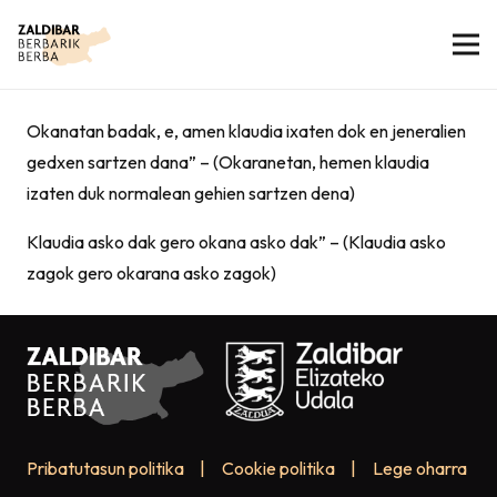
Okanatan badak, e, amen klaudia ixaten dok en jeneralien
gedxen sartzen dana” – (Okaranetan, hemen klaudia
izaten duk normalean gehien sartzen dena)
Klaudia asko dak gero okana asko dak” – (Klaudia asko
zagok gero okarana asko zagok)
Pribatutasun politika
|
Cookie politika
|
Lege oharra