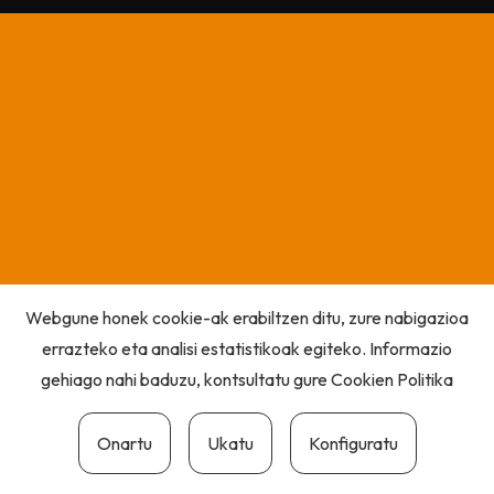
Webgune honek cookie-ak erabiltzen ditu, zure nabigazioa
errazteko eta analisi estatistikoak egiteko. Informazio
gehiago nahi baduzu, kontsultatu gure
Cookien Politika
Onartu
Ukatu
Konfiguratu