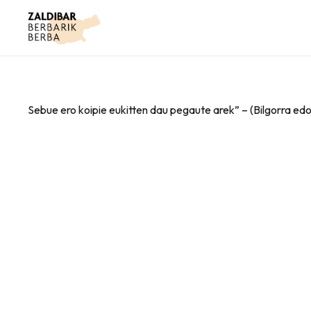
Sebue ero koipie eukitten dau pegaute arek” – (Bilgorra edo