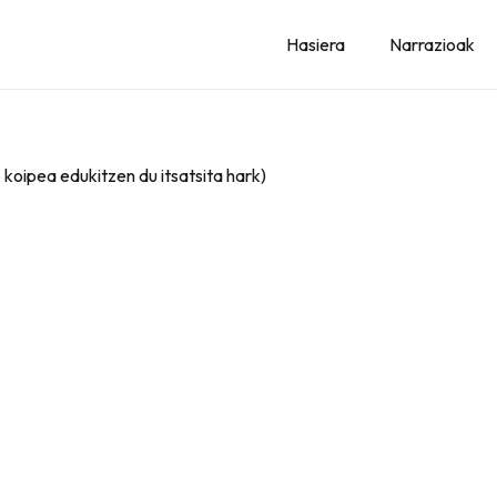
Hasiera
Narrazioak
 koipea edukitzen du itsatsita hark)