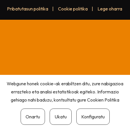
Pribatutasun politika
|
Cookie politika
|
Lege oharra
Webgune honek cookie-ak erabiltzen ditu, zure nabigazioa
errazteko eta analisi estatistikoak egiteko. Informazio
gehiago nahi baduzu, kontsultatu gure
Cookien Politika
Onartu
Ukatu
Konfiguratu