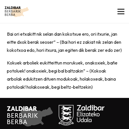
Bai ori etxakitt nik selan dan kokotxue ero, ori itxurie, jan
eitte dxok berak seoser” – (Bai hori ez zakiat nik zelan den
kokotxoa edo, hori itxura, jan egiten dik berak zer edo zer)
Kokuek arboliek eukitteittun morukuek, onakoxiek, bañe
potoluek! onakoxiek, begi bal baltzakin” – (Kokoak
arbolak edukitzen dituen modukoak, holakoxeak, baina
potoloak! holakoxeak, begi beltz-beltzekin)