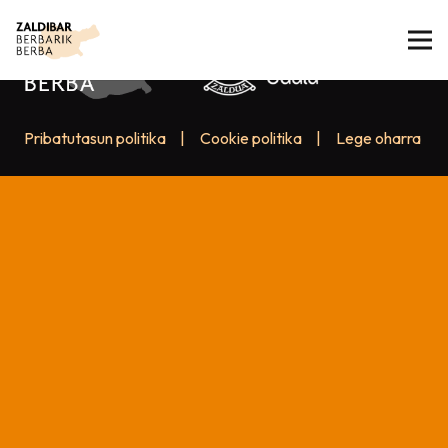
Pribatutasun politika
|
Cookie politika
|
Lege oharra