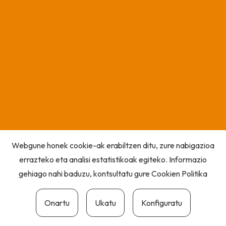
Webgune honek cookie-ak erabiltzen ditu, zure nabigazioa
errazteko eta analisi estatistikoak egiteko. Informazio
gehiago nahi baduzu, kontsultatu gure
Cookien Politika
Onartu
Ukatu
Konfiguratu