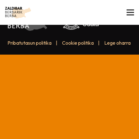
Pribatutasun politika
|
Cookie politika
|
Lege oharra