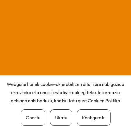
Webgune honek cookie-ak erabiltzen ditu, zure nabigazioa
errazteko eta analisi estatistikoak egiteko. Informazio
gehiago nahi baduzu, kontsultatu gure
Cookien Politika
Onartu
Ukatu
Konfiguratu