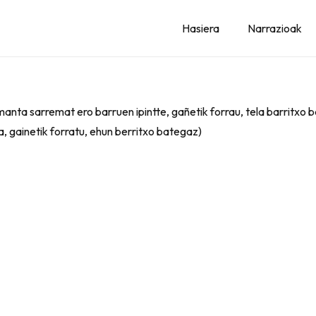
Hasiera
Narrazioak
k, manta sarremat ero barruen ipintte, gañetik forrau, tela barritxo 
a, gainetik forratu, ehun berritxo bategaz)