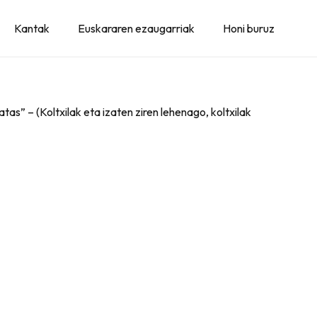
Kantak
Euskararen ezaugarriak
Honi buruz
batas” – (Koltxilak eta izaten ziren lehenago, koltxilak