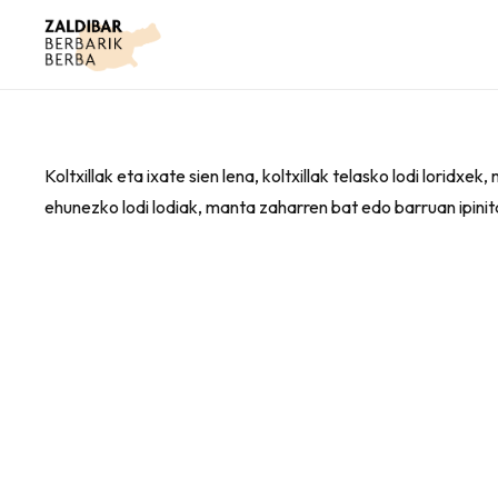
Koltxillak eta ixate sien lena, koltxillak telasko lodi loridxe
ehunezko lodi lodiak, manta zaharren bat edo barruan ipinit