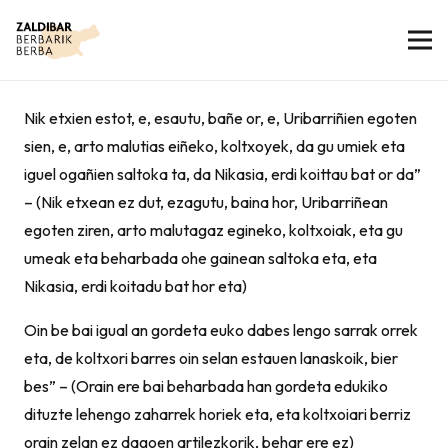
Nik etxien estot, e, esautu, bañe or, e, Uribarriñien egoten
sien, e, arto malutias eiñeko, koltxoyek, da gu umiek eta
iguel ogañien saltoka ta, da Nikasia, erdi koittau bat or da”
– (Nik etxean ez dut, ezagutu, baina hor, Uribarriñean
egoten ziren, arto malutagaz egineko, koltxoiak, eta gu
umeak eta beharbada ohe gainean saltoka eta, eta
Nikasia, erdi koitadu bat hor eta)
Oin be bai igual an gordeta euko dabes lengo sarrak orrek
eta, de koltxori barres oin selan estauen lanaskoik, bier
bes” – (Orain ere bai beharbada han gordeta edukiko
dituzte lehengo zaharrek horiek eta, eta koltxoiari berriz
orain zelan ez dagoen artilezkorik, behar ere ez)