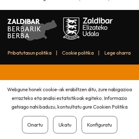
Pribatutasun politika
|
Cookie politika
|
Lege oharra
Webgune honek cookie-ak erabiltzen ditu, zure nabigazioa
errazteko eta analisi estatistikoak egiteko. Informazio
gehiago nahi baduzu, kontsultatu gure
Cookien Politika
Onartu
Ukatu
Konfiguratu