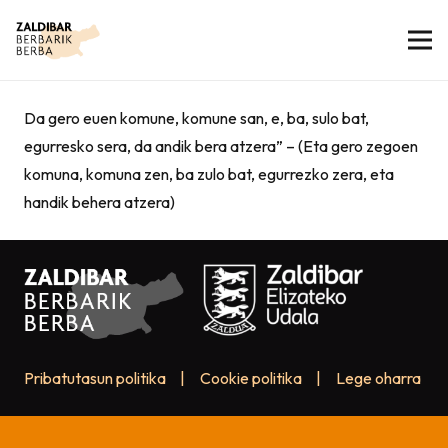
Da gero euen komune, komune san, e, ba, sulo bat,
egurresko sera, da andik bera atzera” – (Eta gero zegoen
komuna, komuna zen, ba zulo bat, egurrezko zera, eta
handik behera atzera)
Pribatutasun politika
|
Cookie politika
|
Lege oharra