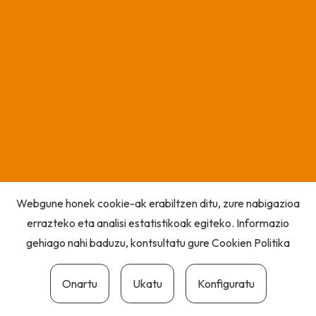
Webgune honek cookie-ak erabiltzen ditu, zure nabigazioa
errazteko eta analisi estatistikoak egiteko. Informazio
gehiago nahi baduzu, kontsultatu gure
Cookien Politika
Onartu
Ukatu
Konfiguratu